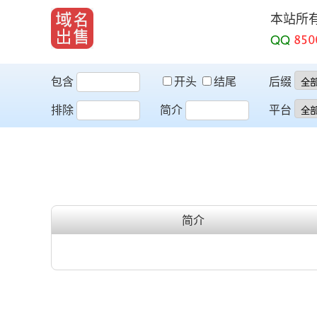
本站所
QQ
包含
开头
结尾
后缀
排除
简介
平台
简介