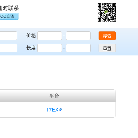
随时联系
价格
-
搜索
长度
-
重置
平台
17EX