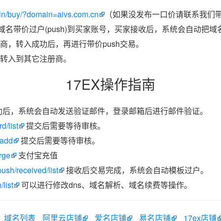
in/buy/?domain=aivs.com.cn
（如果没发布一口价请联系我们带价
把域名带价过户(push)到买家账号，买家接收后，系统会自动把
商，转入成功后，再进行带价push交易。
转入到其它注册商。
17EX操作指南
功后，系统会自动发送验证邮件，登录邮箱后进行邮件验证。
d/list
提交后需要等待审核。
/add
提交后需要等待审核。
rge
支付宝充值
ush/received/list
接收后交易完成，系统会自动模板过户。
list
可以进行修改dns、域名解析、域名续费等操作。
域名列表
阿里云店铺
爱名店铺
易名店铺
17ex店铺